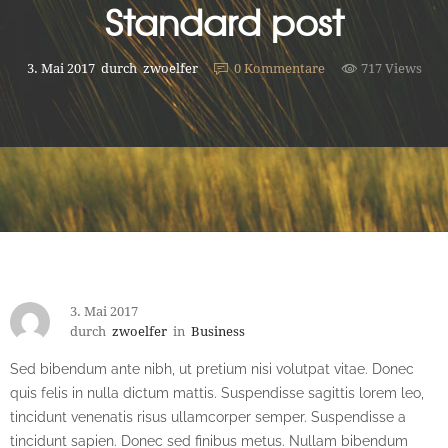
Standard post
3. Mai 2017
durch
zwoelfer
0
Kommentare
717 Views
3. Mai 2017
durch
zwoelfer
in
Business
Sed bibendum ante nibh, ut pretium nisi volutpat vitae. Donec
quis felis in nulla dictum mattis. Suspendisse sagittis lorem leo,
tincidunt venenatis risus ullamcorper semper. Suspendisse a
tincidunt sapien. Donec sed finibus metus. Nullam bibendum