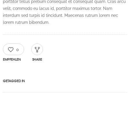
porttitor tellus pretium consequat et consequat quam. Cras arcu
velit, commodo eu lacus id, porttitor maximus tortor. Nam
interdum sed turpis id tincidunt. Maecenas rutrum lorem nec
lorem rutrum bibendum.
0
EMPFEHLEN
SHARE
GETAGGED IN