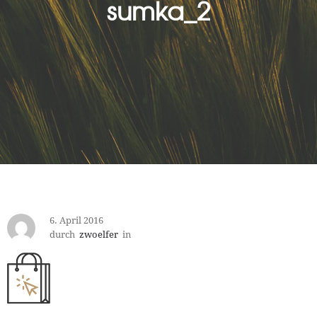
sumka_2
6. April 2016
durch
zwoelfer
in