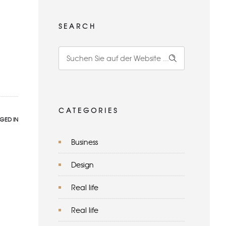
SEARCH
CATEGORIES
GED IN
Business
Design
Real life
Real life