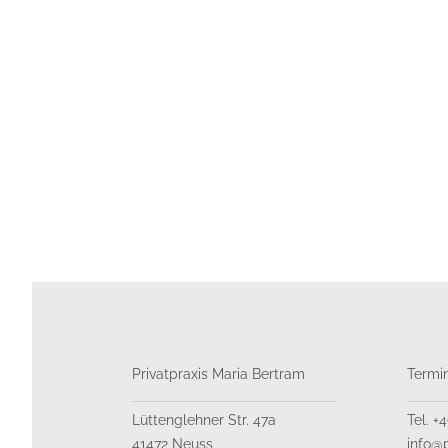
Privatpraxis Maria Bertram
Termi
Lüttenglehner Str. 47a
Tel. +
41472 Neuss
info@p