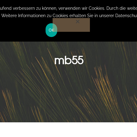
Anmelden auf Website
laufend verbessern zu können, verwenden wir Cookies. Durch die we
. Weitere Informationen zu Cookies erhalten Sie in unserer Datenschu
OK
HOME
LEISTUNGEN
KOSTEN
ÜBER MICH
mb55