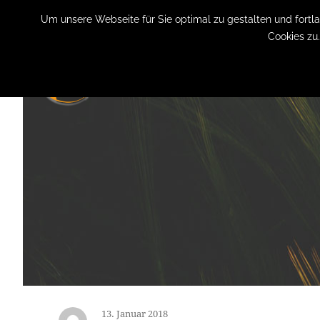
+49 (0) 151 19079060
info@privatpraxis-bertram.de
Um unsere Webseite für Sie optimal zu gestalten und fort
Cookies zu
13. Januar 2018