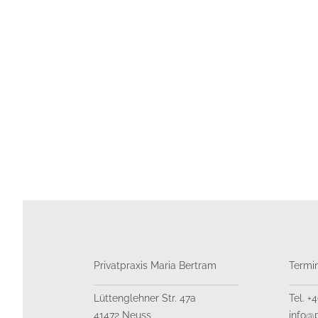
Privatpraxis Maria Bertram
Termi
Lüttenglehner Str. 47a
Tel. +
41472 Neuss
info@p