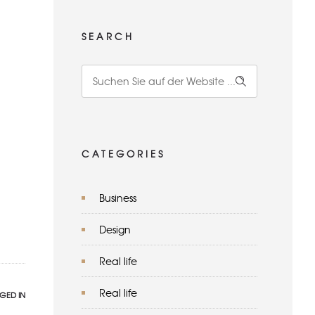
SEARCH
CATEGORIES
Business
Design
Real life
Real life
GED IN