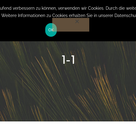
Anmelden auf Website
laufend verbessern zu können, verwenden wir Cookies. Durch die we
. Weitere Informationen zu Cookies erhalten Sie in unserer Datenschu
OK
HOME
LEISTUNGEN
KOSTEN
ÜBER MICH
1-1