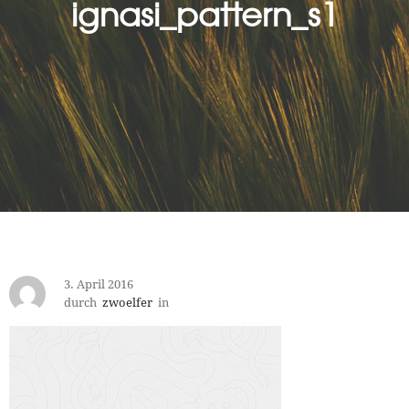
ignasi_pattern_s1
3. April 2016
durch
zwoelfer
in