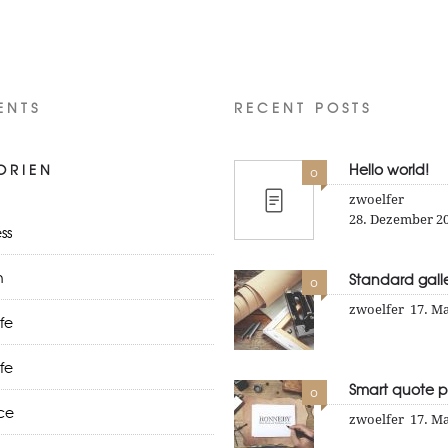
ENTS
RECENT POSTS
Hello world!
ORIEN
0
zwoelfer
28. Dezember 2
ss
n
Standard galle
0
zwoelfer
17. Ma
ife
ife
Smart quote p
0
ce
zwoelfer
17. Ma