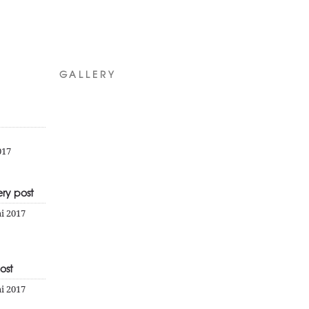
GALLERY
017
ry post
i 2017
ost
i 2017