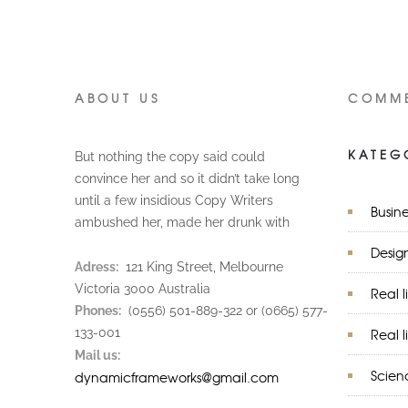
ABOUT US
COMM
KATEG
But nothing the copy said could
convince her and so it didn’t take long
until a few insidious Copy Writers
Busine
ambushed her, made her drunk with
Desig
Adress:
121 King Street, Melbourne
Victoria 3000 Australia
Real l
Phones:
(0556) 501-889-322 or (0665) 577-
133-001
Real l
Mail us:
Scien
dynamicframeworks@gmail.com