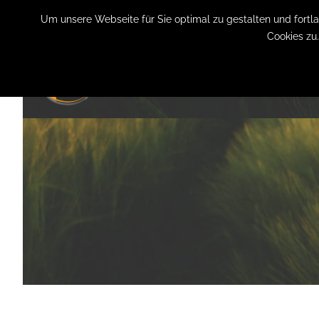
+49 (0) 151 19079060
info@privatpraxis-bertram.de
Um unsere Webseite für Sie optimal zu gestalten und fort
Cookies zu