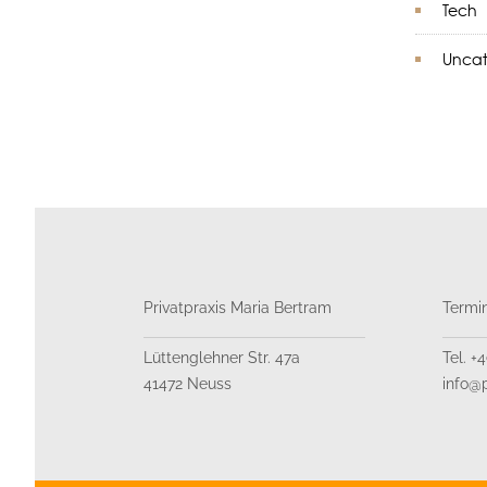
Tech
Uncat
Privatpraxis Maria Bertram
Termi
Lüttenglehner Str. 47a
Tel. +
41472 Neuss
info@p