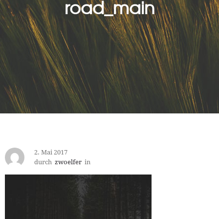
road_main
2. Mai 2017
durch
zwoelfer
in