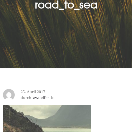
road_to_sea
25. April 2017
durch
zwoelfer
in