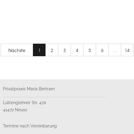
Nächste
1
2
3
4
5
6
…
14
Privatpraxis Maria Bertram
Lüttenglehner Str. 47a
41472 Neuss
Termine nach Vereinbarung