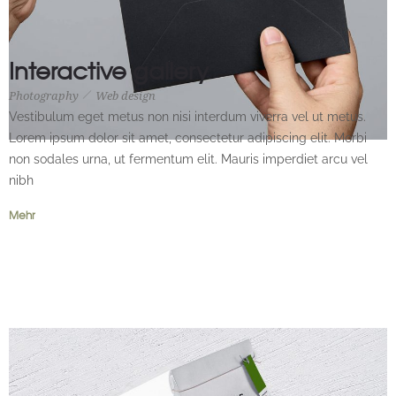
Interactive gallery
Photography
Web design
Photography
Web design
Vestibulum eget metus non nisi interdum viverra vel ut metus.
Lorem ipsum dolor sit amet, consectetur adipiscing elit. Morbi
non sodales urna, ut fermentum elit. Mauris imperdiet arcu vel
nibh
Mehr