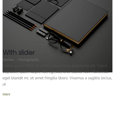
With slider
Motion
Photography
Motion
Photography
Lorem ipsum dolor sit amet, consectetur adipiscing elit. Fusce
vulputate quam turpis, non egestas ante auctor non. Maecenas
eget blandit mi, sit amet fringilla libero. Vivamus a sagittis lectus,
ut
Mehr