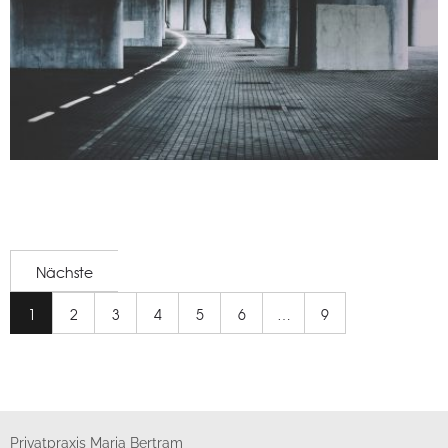
Photography
Nächste
1
2
3
4
5
6
…
9
Privatpraxis Maria Bertram