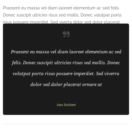
Praesent eu massa vel diam laoreet elementum ac sed felis.
Donec suscipit ultricies risus sed mollis. Donec volutpat porta
risus posuere imperdiet. Sed viverra dolor sed dolor placerat
ornare ut
Fortfahren
0
Kommentare
Praesent eu massa vel diam laoreet elementum ac sed
felis. Donec suscipit ultricies risus sed mollis. Donec
volutpat porta risus posuere imperdiet. Sed viverra
dolor sed dolor placerat ornare ut
Alex Boldiest