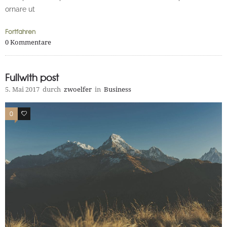
ornare ut
Fortfahren
0
Kommentare
Fullwith post
5. Mai 2017
durch
zwoelfer
in
Business
0
0