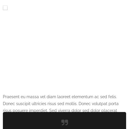
Praesent eu massa vel diam laoreet elementum ac sed felis.
Donec suscipit ultricies risus sed mollis. Donec volutpat porta
risus posuere imperdiet. Sed viverra dolor sed dolor placerat
ornare ut