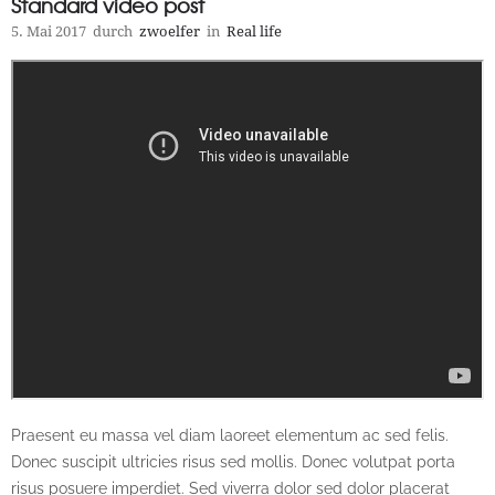
Standard video post
5. Mai 2017
durch
zwoelfer
in
Real life
Praesent eu massa vel diam laoreet elementum ac sed felis.
Donec suscipit ultricies risus sed mollis. Donec volutpat porta
risus posuere imperdiet. Sed viverra dolor sed dolor placerat