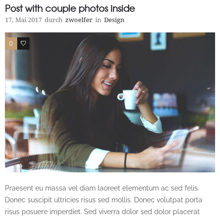
Post with couple photos inside
17. Mai 2017
durch
zwoelfer
in
Design
0
1
Praesent eu massa vel diam laoreet elementum ac sed felis.
Donec suscipit ultricies risus sed mollis. Donec volutpat porta
risus posuere imperdiet. Sed viverra dolor sed dolor placerat