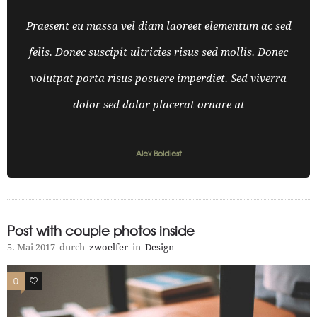
Fortfahren
0
Kommentare
Praesent eu massa vel diam laoreet elementum ac sed
felis. Donec suscipit ultricies risus sed mollis. Donec
volutpat porta risus posuere imperdiet. Sed viverra
dolor sed dolor placerat ornare ut
Alex Boldiest
Post with couple photos inside
5. Mai 2017
durch
zwoelfer
in
Design
0
0