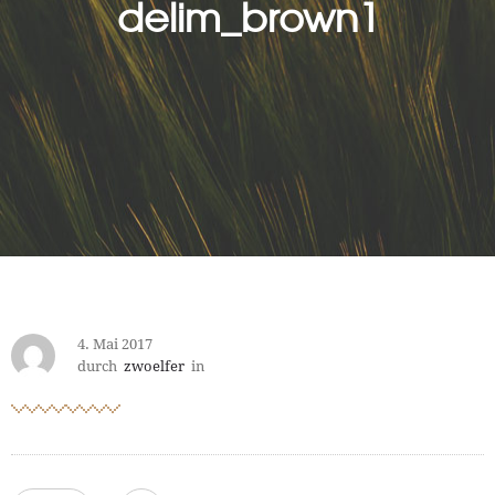
delim_brown1
4. Mai 2017
durch
zwoelfer
in