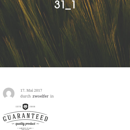
31_1
17. Mai 2017
durch
zwoelfer
in