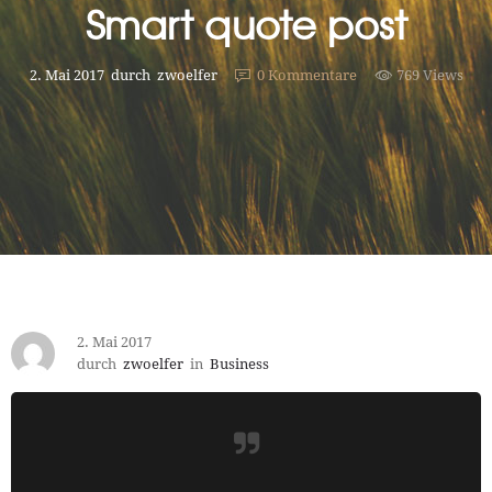
Smart quote post
2. Mai 2017
durch
zwoelfer
0
Kommentare
769 Views
2. Mai 2017
durch
zwoelfer
in
Business