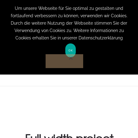
+49 (0) 151 19079060
info@privatpraxis-
Um unsere Webseite für Sie optimal zu gestalten und
fortlaufend verbessern zu können, verwenden wir Cookies.
bertram.de
Durch die weitere Nutzung der Webseite stimmen Sie der
Verwendung von Cookies zu. Weitere Informationen zu
Anmelden auf Website
Cookies erhalten Sie in unserer Datenschutzerklärung
OK
Full width project