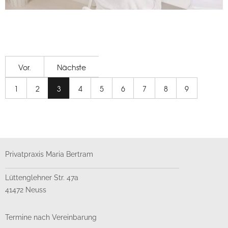
Photography
Vor.
Nächste
1
2
3
4
5
6
7
8
9
Privatpraxis Maria Bertram
Lüttenglehner Str. 47a
41472 Neuss
Termine nach Vereinbarung