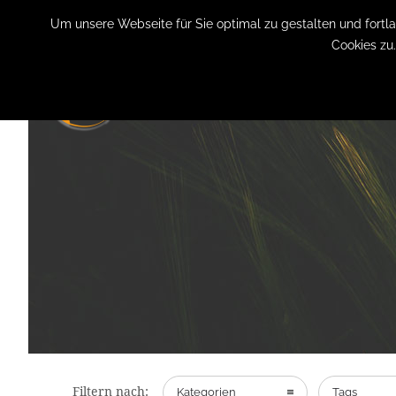
+49 (0) 151 19079060
info@privatpraxis-bertram.de
Um unsere Webseite für Sie optimal zu gestalten und fort
Cookies zu
Filtern nach:
Kategorien
Tags