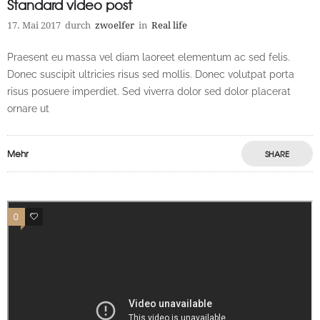
Standard video post
17. Mai 2017
durch
zwoelfer
in
Real life
Praesent eu massa vel diam laoreet elementum ac sed felis.
Donec suscipit ultricies risus sed mollis. Donec volutpat porta
risus posuere imperdiet. Sed viverra dolor sed dolor placerat
ornare ut
Mehr
SHARE
0
0