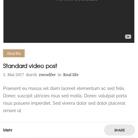
Real life
Standard video post
5. Mai 2017
durch
zwoelfer
in
Real life
Praesent eu massa vel diam laoreet elementum ac sed felis.
Donec suscipit ultricies risus sed mollis. Donec volutpat porta
risus posuere imperdiet. Sed viverra dolor sed dolor placerat
ornare ut
Mehr
SHARE