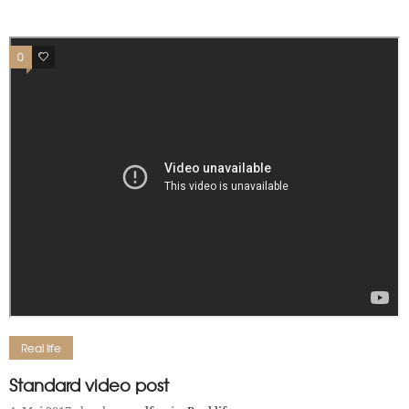
0
0
Real life
Standard video post