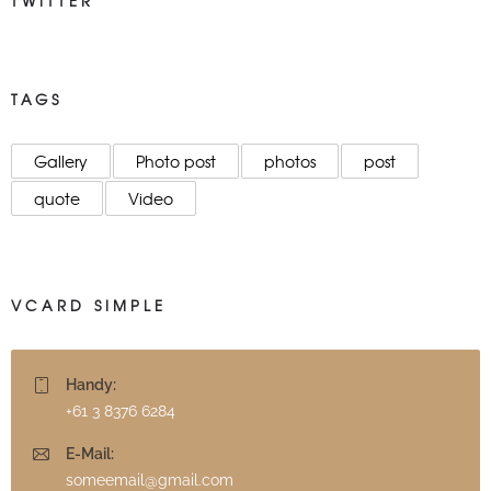
TWITTER
TAGS
Gallery
Photo post
photos
post
quote
Video
VCARD SIMPLE
Handy:
+61 3 8376 6284
E-Mail:
someemail@gmail.com