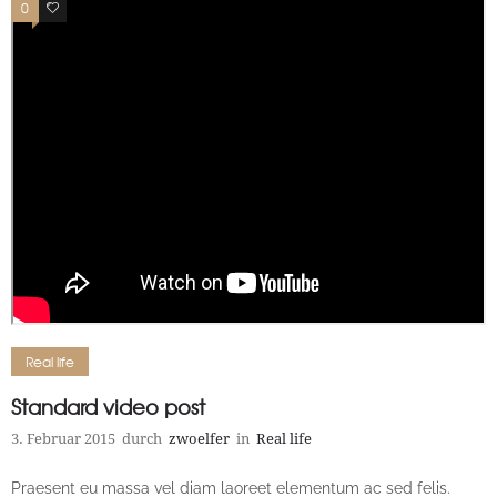
0
4
Real life
Standard video post
3. Februar 2015
durch
zwoelfer
in
Real life
Praesent eu massa vel diam laoreet elementum ac sed felis.