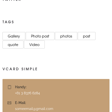
TAGS
Gallery
Photo post
photos
post
quote
Video
VCARD SIMPLE
Handy:
+61 3 8376 6284
E-Mail:
someemail@gmail.com