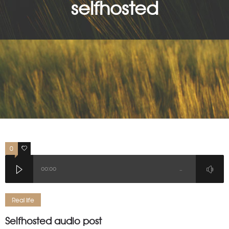
selfhosted
0
3
00:00
…
Real life
Selfhosted audio post