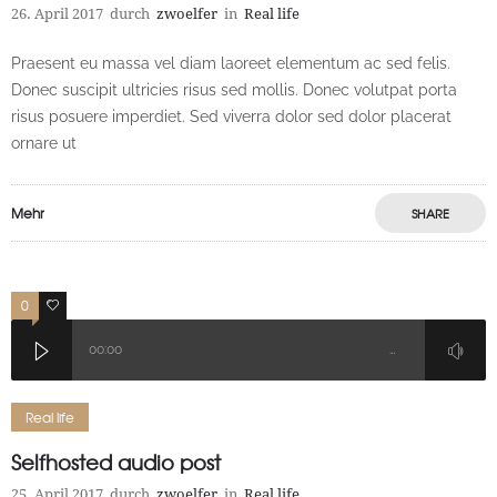
26. April 2017
durch
zwoelfer
in
Real life
Praesent eu massa vel diam laoreet elementum ac sed felis.
Donec suscipit ultricies risus sed mollis. Donec volutpat porta
risus posuere imperdiet. Sed viverra dolor sed dolor placerat
ornare ut
Mehr
SHARE
0
1
00:00
…
Real life
Selfhosted audio post
25. April 2017
durch
zwoelfer
in
Real life