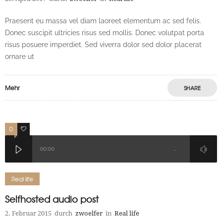
Praesent eu massa vel diam laoreet elementum ac sed felis.
Donec suscipit ultricies risus sed mollis. Donec volutpat porta
risus posuere imperdiet. Sed viverra dolor sed dolor placerat
ornare ut
Mehr
SHARE
0
2
00:00
…
Real life
Selfhosted audio post
2. Februar 2015
durch
zwoelfer
in
Real life