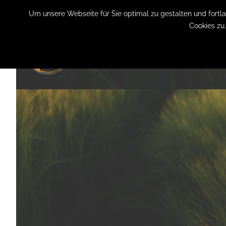
+49 (0) 151 19079060
info@privatpraxis-bertram.de
Um unsere Webseite für Sie optimal zu gestalten und fort
Cookies zu