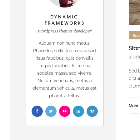
DYNAMIC
FRAMEWORKS
Wordpress themes developer
Busi
Aliquam non nunc metus.
Sta
Phasellus sollicitudin mauris id
2. Fe
risus faucibus, quis convallis
turpis faucibus. In cursus
Sed b
sodales massa sed viverra.
dictu
Nullam venenatis, metus a
ullam
elementum vehicula, metus est
pharetra tellus.
Mehr