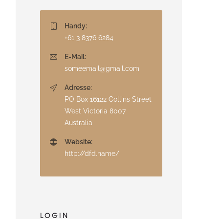
Handy:
+61 3 8376 6284
E-Mail:
someemail@gmail.com
Adresse:
PO Box 16122 Collins Street
West Victoria 8007
Australia
Website:
http://dfd.name/
LOGIN