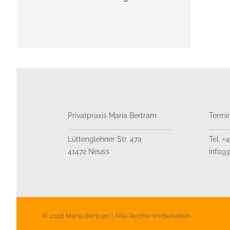
Privatpraxis Maria Bertram
Termi
Lüttenglehner Str. 47a
Tel. +
41472 Neuss
info@p
© 2018 Maria Bertram | Alle Rechte vorbehalten