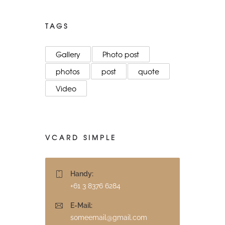
TAGS
Gallery
Photo post
photos
post
quote
Video
VCARD SIMPLE
Handy:
+61 3 8376 6284
E-Mail:
someemail@gmail.com