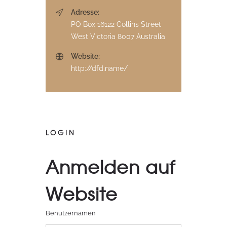
Adresse:
PO Box 16122 Collins Street
West Victoria 8007 Australia
Website:
http://dfd.name/
LOGIN
Anmelden auf
Website
Benutzernamen