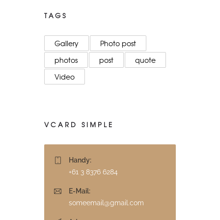
TAGS
Gallery
Photo post
photos
post
quote
Video
VCARD SIMPLE
Handy:
+61 3 8376 6284
E-Mail:
someemail@gmail.com