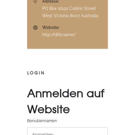
Adresse:
PO Box 16122 Collins Street
West Victoria 8007 Australia
Website:
http://dfd.name/
LOGIN
Anmelden auf
Website
Benutzernamen