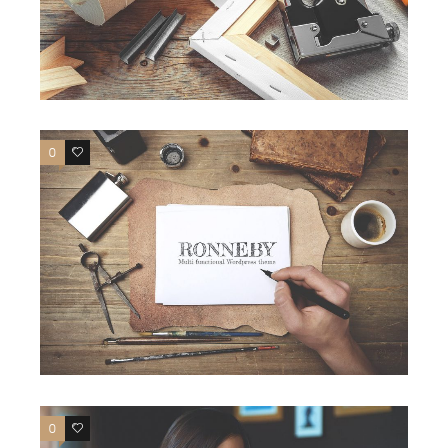
0
1
0
1