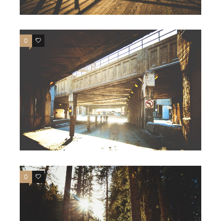
0
0
0
0