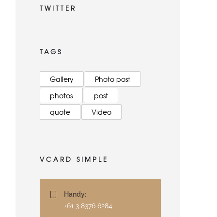
TWITTER
TAGS
Gallery
Photo post
photos
post
quote
Video
VCARD SIMPLE
Handy:
+61 3 8376 6284