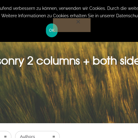
Anmelden auf Website
laufend verbessern zu können, verwenden wir Cookies. Durch die we
. Weitere Informationen zu Cookies erhalten Sie in unserer Datenschu
OK
HOME
LEISTUNGEN
KOSTEN
ÜBER MICH
onry 2 columns + both sid
Authors