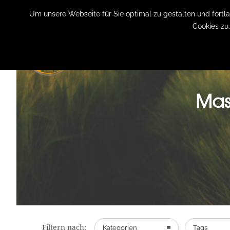
+49 (0) 151 19079060
info@privatpraxis-bertram.de
Um unsere Webseite für Sie optimal zu gestalten und fort
Cookies zu
Mas
Filtern nach:
Kategorien
Tags