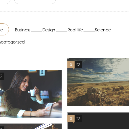
le
Business
Design
Real life
Science
ncategorized
0
0
1
0
0