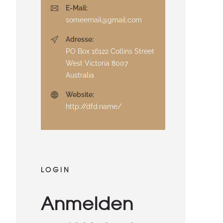
E-Mail:
someemail@gmail.com
Adresse:
PO Box 16122 Collins Street
West Victoria 8007
Australia
Website:
http://dfd.name/
LOGIN
Anmelden