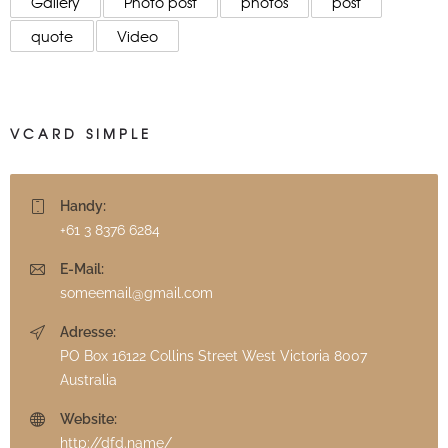
Gallery
Photo post
photos
post
quote
Video
VCARD SIMPLE
Handy:
+61 3 8376 6284
E-Mail:
someemail@gmail.com
Adresse:
PO Box 16122 Collins Street West Victoria 8007
Australia
Website:
http://dfd.name/